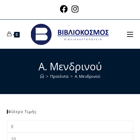
0
Α. Μενδρινού
>
Προϊόντα
>
Α. Μενδρινού
Φίλτρο Τιμής