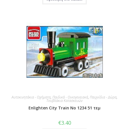
Αυτοκινητάκια - Οχήματα
,
Παιδικά - Οικογενειακά
,
Παιχνίδια - Δώρα
,
Τουβλάκια Κατασκευών
Enlighten City Train No 1234 51 τεμ
€
3.40