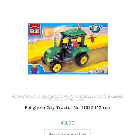
Αυτοκινητάκια - Οχήματα
,
Παιδικά - Οικογενειακά
,
Παιχνίδια - Δώρα
,
Τουβλάκια Κατασκευών
Enlighten City Tractor No 11072 112 τεμ
€
8.20
Προσθήκη στο καλάθι