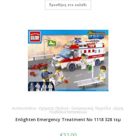
Προσθήκη στο καλάθι
Αυτοκινητάκια - Οχήματα
,
Παιδικά - Οικογενειακά
,
Παιχνίδια - Δώρα
,
Τουβλάκια Κατασκευών
Enlighten Emergency Treatment No 1118 328 τεμ
€
32.00