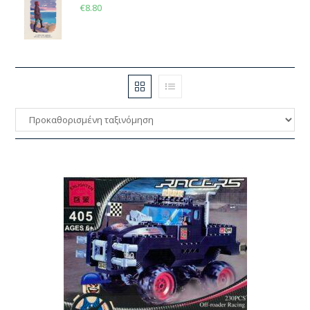
€
8.80