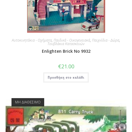
Αυτοκινητάκια - Οχήματα
,
Παιδικά - Οικογενειακά
,
Παιχνίδια - Δώρα
,
Τουβλάκια Κατασκευών
Enlighten Brick No 9932
€
21.00
Προσθήκη στο καλάθι
ΜΗ ΔΙΑΘΕΣΙΜΟ