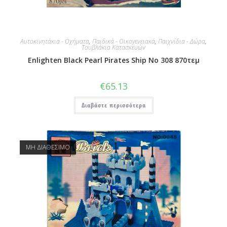
Αυτοκινητάκια - Οχήματα
,
Παιδικά - Οικογενειακά
,
Παιχνίδια - Δώρα
,
Τουβλάκια Κατασκευών
Enlighten Black Pearl Pirates Ship No 308 870τεμ
€
65.13
Διαβάστε περισσότερα
ΜΗ ΔΙΑΘΕΣΙΜΟ