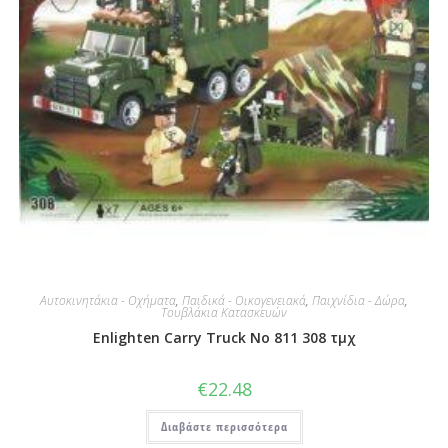
Αυτοκινητάκια - Οχήματα
,
Παιδικά - Οικογενειακά
,
Παιχνίδια - Δώρα
,
Τουβλάκια Κατασκευών
Enlighten Carry Truck No 811 308 τμχ
€
22.48
Διαβάστε περισσότερα