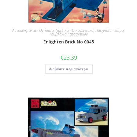
Αυτοκινητάκια - Οχήματα
,
Παιδικά - Οικογενειακά
,
Παιχνίδια - Δώρα
,
Τουβλάκια Κατασκευών
Enlighten Brick No 0045
€
23.39
Διαβάστε περισσότερα