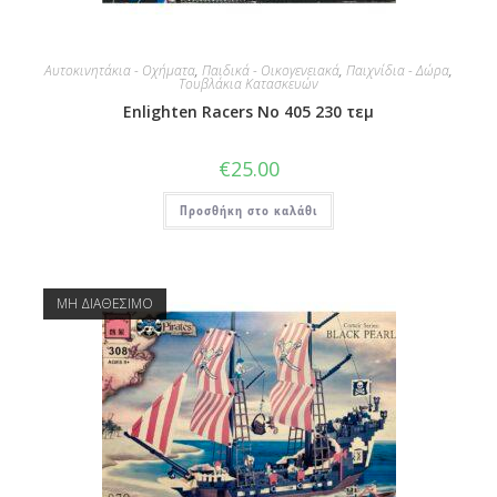
Αυτοκινητάκια - Οχήματα
,
Παιδικά - Οικογενειακά
,
Παιχνίδια - Δώρα
,
Τουβλάκια Κατασκευών
Enlighten Racers No 405 230 τεμ
€
25.00
Προσθήκη στο καλάθι
ΜΗ ΔΙΑΘΕΣΙΜΟ