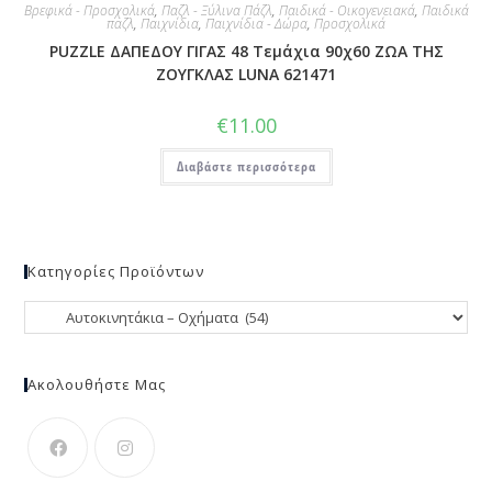
Βρεφικά - Προσχολικά
,
Παζλ - Ξύλινα Πάζλ
,
Παιδικά - Οικογενειακά
,
Παιδικά
παζλ
,
Παιχνίδια
,
Παιχνίδια - Δώρα
,
Προσχολικά
PUZZLE ΔΑΠΕΔΟΥ ΓΙΓΑΣ 48 Τεμάχια 90χ60 ΖΩΑ ΤΗΣ
ΖΟΥΓΚΛΑΣ LUNA 621471
€
11.00
Διαβάστε περισσότερα
Κατηγορίες Προϊόντων
Ακολουθήστε Μας