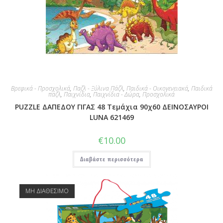
Βρεφικά - Προσχολικά
,
Παζλ - Ξύλινα Πάζλ
,
Παιδικά - Οικογενειακά
,
Παιδικά
παζλ
,
Παιχνίδια
,
Παιχνίδια - Δώρα
,
Προσχολικά
PUZZLE ΔΑΠΕΔΟΥ ΓΙΓΑΣ 48 Τεμάχια 90χ60 ΔΕΙΝΟΣΑΥΡΟΙ
LUNA 621469
€
10.00
Διαβάστε περισσότερα
ΜΗ ΔΙΑΘΕΣΙΜΟ