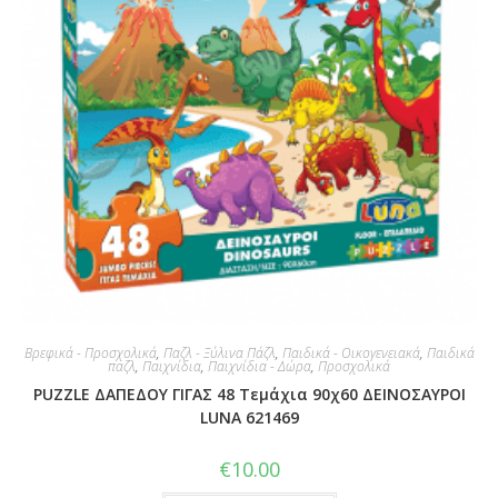
Βρεφικά - Προσχολικά
,
Παζλ - Ξύλινα Πάζλ
,
Παιδικά - Οικογενειακά
,
Παιδικά
παζλ
,
Παιχνίδια
,
Παιχνίδια - Δώρα
,
Προσχολικά
PUZZLE ΔΑΠΕΔΟΥ ΓΙΓΑΣ 48 Τεμάχια 90χ60 ΔΕΙΝΟΣΑΥΡΟΙ
LUNA 621469
€
10.00