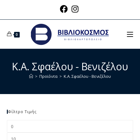
0
Κ.Α. Σφαέλου - Βενιζέλου
>
Προϊόντα
>
Κ.Α. Σφαέλου - Βενιζέλου
Φίλτρο Τιμής