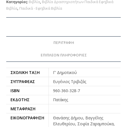
Κατηγορίες:
Βιβλία
,
Βιβλία Δραστηριοτήτων Παιδικά Εφηβικά
Βιβλία
,
Παιδικά - Εφηβικά Βιβλία
ΠΕΡΙΓΡΑΦΉ
ΕΠΙΠΛΈΟΝ ΠΛΗΡΟΦΟΡΊΕΣ
ΣΧΟΛΙΚΉ ΤΆΞΗ
Γ’ Δημοτικού
ΣΥΓΓΡΑΦΈΑΣ
Ευγένιος Τριβιζάς
ISBN
960-360-328-7
ΕΚΔΌΤΗΣ
Πατάκης
ΜΕΤΆΦΡΑΣΗ
ΕΙΚΟΝΟΓΡΆΦΗΣΗ
Θανάσης Δήμου, Βαγγέλης
Ελευθερίου, Σοφία Ζαραμπούκα,