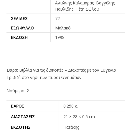
Αντώνης Καλαμάρας, Βαγγέλης
Παυλίδης, Τέτη Σώλου
ΣΕΛΊΔΕΣ
72
ΕΞΏΦΥΛΛΟ
Μαλακό
ΈΚΔΟΣΗ
1998
Σειρά: Βιβλία για τις διακοπές – Διακοπές με τον Ευγένιο
Τριβιζά στο νησί των πυροτεχνημάτων
Νούμερο: 2
ΒΆΡΟΣ
0.250 κ.
ΔΙΑΣΤΆΣΕΙΣ
21 × 28 × 0.5 cm
ΕΚΔΌΤΗΣ
Πατάκης