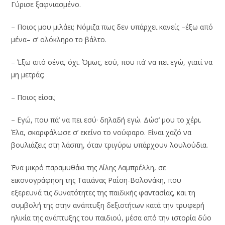
Γύρισε ξαφνιασμένο.
– Ποιος μου μιλάει; Νόμιζα πως δεν υπάρχει κανείς –έξω από
μένα– σ’ ολόκληρο το βάλτο.
– Έξω από σένα, όχι. Όμως, εσύ, που πά’ να πει εγώ, γιατί να
μη μετράς;
– Ποιος είσαι;
– Εγώ, που πά’ να πει εσύ· δηλαδή εγώ. Δώσ’ μου το χέρι.
Έλα, σκαρφάλωσε σ’ εκείνο το νούφαρο. Είναι χαζό να
βουλιάζεις στη λάσπη, όταν τριγύρω υπάρχουν λουλούδια.
Ένα μικρό παραμυθάκι της Λίλης Λαμπρέλλη, σε
εικονογράφηση της Τατιάνας Ραΐση-Βολονάκη, που
εξερευνά τις δυνατότητες της παιδικής φαντασίας, και τη
συμβολή της στην ανάπτυξη δεξιοτήτων κατά την τρυφερή
ηλικία της ανάπτυξης του παιδιού, μέσα από την ιστορία δύο