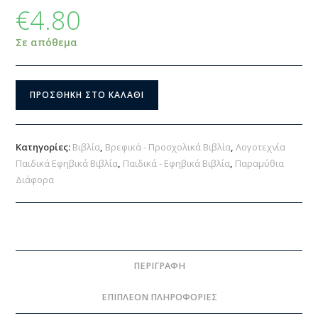
€
4.80
Σε απόθεμα
ΠΡΟΣΘΉΚΗ ΣΤΟ ΚΑΛΆΘΙ
Κατηγορίες:
Βιβλία
,
Βρεφικά - Προσχολικά Βιβλία
,
Λογοτεχνία
Παιδικά Εφηβικά Βιβλία
,
Παιδικά - Εφηβικά Βιβλία
,
Παραμύθια
Διάφορα
ΠΕΡΙΓΡΑΦΉ
ΕΠΙΠΛΈΟΝ ΠΛΗΡΟΦΟΡΊΕΣ