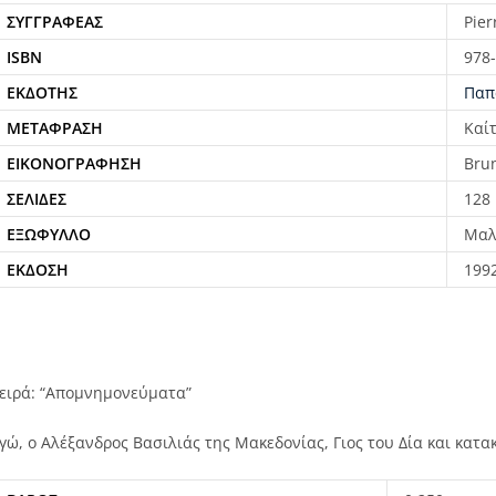
ΣΥΓΓΡΑΦΈΑΣ
Pier
ISBN
978
ΕΚΔΌΤΗΣ
Παπ
ΜΕΤΆΦΡΑΣΗ
Καί
ΕΙΚΟΝΟΓΡΆΦΗΣΗ
Brun
ΣΕΛΊΔΕΣ
128
ΕΞΏΦΥΛΛΟ
Μαλ
ΈΚΔΟΣΗ
199
ειρά: “Απομνημονεύματα”
γώ, ο Αλέξανδρος Βασιλιάς της Μακεδονίας, Γιος του Δία και κατα