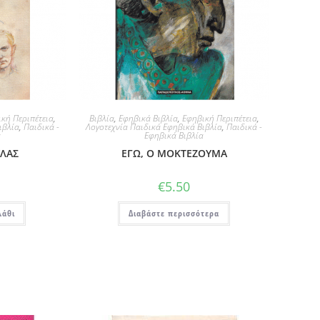
κή Περιπέτεια
,
Βιβλία
,
Εφηβικά Βιβλία
,
Εφηβική Περιπέτεια
,
ιβλία
,
Παιδικά -
Λογοτεχνία Παιδικά Εφηβικά Βιβλία
,
Παιδικά -
α
Εφηβικά Βιβλία
ΥΛΑΣ
ΕΓΩ, Ο ΜΟΚΤΕΖΟΥΜΑ
€
5.50
λάθι
Διαβάστε περισσότερα