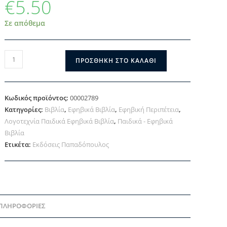
€
5.50
Σε απόθεμα
ΠΡΟΣΘΉΚΗ ΣΤΟ ΚΑΛΆΘΙ
Κωδικός προϊόντος:
00002789
Κατηγορίες:
Βιβλία
,
Εφηβικά Βιβλία
,
Εφηβική Περιπέτεια
,
Λογοτεχνία Παιδικά Εφηβικά Βιβλία
,
Παιδικά - Εφηβικά
Βιβλία
Ετικέτα:
Εκδόσεις Παπαδόπουλος
 ΠΛΗΡΟΦΟΡΊΕΣ