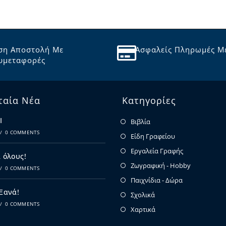
ση Αποστολή Με
Ασφαλείς Πληρωμές Μ
υμεταφορές
ταία Νέα
Κατηγορίες
Ι
Βιβλία
/
0 COMMENTS
Είδη Γραφείου
Εργαλεία Γραφής
 όλους!
Ζωγραφική - Hobby
/
0 COMMENTS
Παιχνίδια - Δώρα
 Ξανά!
Σχολικά
/
0 COMMENTS
Χαρτικά