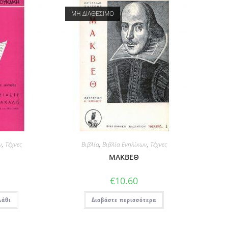
ΜΗ ΔΙΑΘΕΣΙΜΟ
ν
,
Τέχνες
Βιβλία
,
Βιβλία Ενηλίκων
,
Τέχνες
ΜΑΚΒΕΘ
€
10.60
λάθι
Διαβάστε περισσότερα