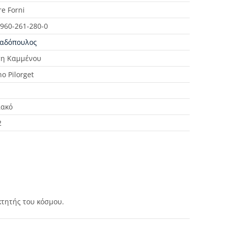
re Forni
-960-261-280-0
αδόπουλος
τη Καμμένου
o Pilorget
ακό
2
κτητής του κόσμου.