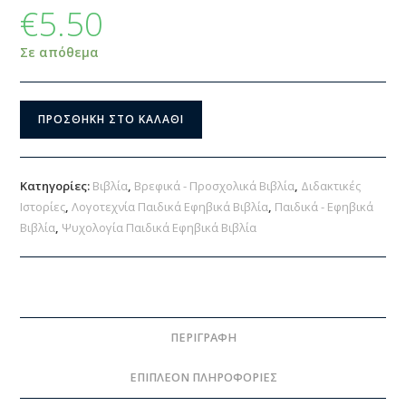
€
5.50
Σε απόθεμα
ΠΡΟΣΘΉΚΗ ΣΤΟ ΚΑΛΆΘΙ
Κατηγορίες:
Βιβλία
,
Βρεφικά - Προσχολικά Βιβλία
,
Διδακτικές
Ιστορίες
,
Λογοτεχνία Παιδικά Εφηβικά Βιβλία
,
Παιδικά - Εφηβικά
Βιβλία
,
Ψυχολογία Παιδικά Εφηβικά Βιβλία
ΠΕΡΙΓΡΑΦΉ
ΕΠΙΠΛΈΟΝ ΠΛΗΡΟΦΟΡΊΕΣ