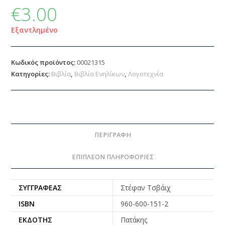
€
3.00
Εξαντλημένο
Κωδικός προϊόντος:
00021315
Κατηγορίες:
Βιβλία
,
Βιβλία Ενηλίκων
,
Λογοτεχνία
ΠΕΡΙΓΡΑΦΉ
ΕΠΙΠΛΈΟΝ ΠΛΗΡΟΦΟΡΊΕΣ
ΣΥΓΓΡΑΦΈΑΣ
Στέφαν Τσβάιχ
ISBN
960-600-151-2
ΕΚΔΌΤΗΣ
Πατάκης