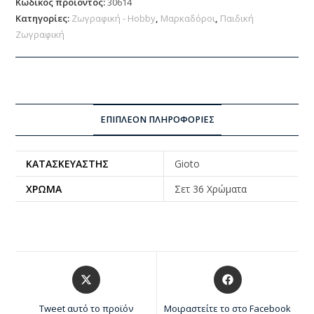
Κωδικός προϊόντος:
30614
Κατηγορίες:
Ζωγραφική - Hobby
,
Μαρκαδόροι
,
Παιδική
Ζωγραφική
ΕΠΙΠΛΈΟΝ ΠΛΗΡΟΦΟΡΊΕΣ
ΚΑΤΑΣΚΕΥΑΣΤΉΣ
Gioto
ΧΡΏΜΑ
Σετ 36 Χρώματα
Tweet αυτό το προϊόν
Μοιραστείτε το στο Facebook