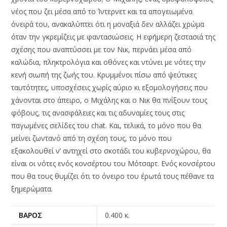
νέος που ζει μέσα από το Ίντερνετ και τα απογειωμένα
όνειρά του, ανακαλύπτει ότι η μοναξιά δεν αλλάζει χρώμα
όταν την γκρεμίζεις με φαντασιώσεις. Η εφήμερη ζεστασιά της
σχέσης που αναπτύσσει με τον Νικ, περνάει μέσα από
καλώδια, πληκτρολόγια και οθόνες και ντύνει με νότες την
κενή σιωπή της ζωής του. Κρυμμένοι πίσω από ψεύτικες
ταυτότητες, υποσχέσεις χωρίς αύριο κι εξομολογήσεις που
χάνονται στο άπειρο, ο Μιχάλης και ο Νικ θα πνίξουν τους
φόβους, τις ανασφάλειες και τις αδυναμίες τους στις
παγωμένες σελίδες του chat. Και, τελικά, το μόνο που θα
μείνει ζωντανό από τη σχέση τους, το μόνο που
εξακολουθεί ν’ αντηχεί στο σκοτάδι του κυβερνοχώρου, θα
είναι οι νότες ενός κονσέρτου του Μότσαρτ. Ενός κονσέρτου
που θα τους θυμίζει ότι το όνειρο του έρωτά τους πέθανε τα
ξημερώματα.
ΒΆΡΟΣ
0.400 κ.