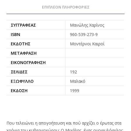
ΕΠΙΠΛΈΟΝ ΠΛΗΡΟΦΟΡΊΕΣ
ΣΥΓΓΡΑΦΈΑΣ
Μανώλης Χαρίνος
ISBN
960-539-273-9
ΕΚΔΌΤΗΣ
Μοντέρνοι Καιροί
ΜΕΤΆΦΡΑΣΗ
ΕΙΚΟΝΟΓΡΆΦΗΣΗ
ΣΕΛΊΔΕΣ
192
ΕΞΏΦΥΛΛΟ
Μαλακό
ΈΚΔΟΣΗ
1999
Που τελειώνει η απογοήτευση και πού αρχίζει ο έρωτας στα
χρόνια του κυβερνοχώρου; Ο Μιχάλης, ένας ομοφυλόφιλος