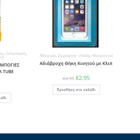
οι
,
Ξυλομπογιές
,
Αξεσουάρ
,
Ζωγραφική - Hobby
,
Ηλεκτρονικά
κή
Αδιάβροχη Θήκη Κινητού με Κλιπ
ΟΜΠΟΓΙΕΣ
A TUBE
€
2.95
€
4.95
Προσθήκη στο καλάθι
λάθι