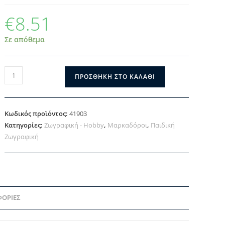
€
8.51
Σε απόθεμα
ΠΡΟΣΘΉΚΗ ΣΤΟ ΚΑΛΆΘΙ
Κωδικός προϊόντος:
41903
Κατηγορίες:
Ζωγραφική - Hobby
,
Μαρκαδόροι
,
Παιδική
Ζωγραφική
ΦΟΡΊΕΣ