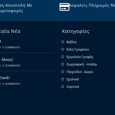
ση Αποστολή Με
Ασφαλείς Πληρωμές Μ
υμεταφορές
ταία Νέα
Κατηγορίες
Ι
Βιβλία
/
0 COMMENTS
Είδη Γραφείου
Εργαλεία Γραφής
 όλους!
Ζωγραφική - Hobby
/
0 COMMENTS
Παιχνίδια - Δώρα
 Ξανά!
Σχολικά
/
0 COMMENTS
Χαρτικά