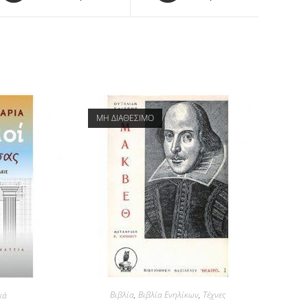
ΜΗ ΔΙΑΘΕΣΙΜΟ
Βιβλία
,
Βιβλία Ενηλίκων
,
Τέχνες
κά