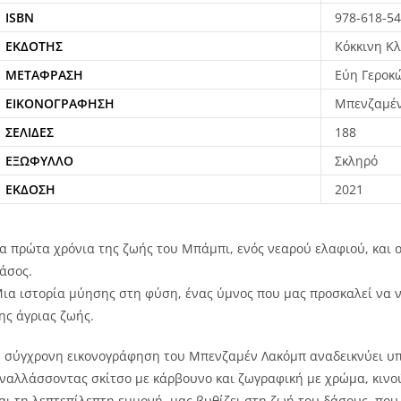
ISBN
978-618-54
ΕΚΔΌΤΗΣ
Κόκκινη Κ
ΜΕΤΆΦΡΑΣΗ
Εύη Γεροκ
ΕΙΚΟΝΟΓΡΆΦΗΣΗ
Μπενζαμέν
ΣΕΛΊΔΕΣ
188
ΕΞΏΦΥΛΛΟ
Σκληρό
ΈΚΔΟΣΗ
2021
α πρώτα χρόνια της ζωής του Μπάμπι, ενός νεαρού ελαφιού, και ο
άσος.
ια ιστορία μύησης στη φύση, ένας ύμνος που μας προσκαλεί να ν
ης άγριας ζωής.
 σύγχρονη εικονογράφηση του Μπενζαμέν Λακόμπ αναδεικνύει υπέ
ναλλάσσοντας σκίτσο με κάρβουνο και ζωγραφική με χρώμα, κιν
αι τη λεπτεπίλεπτη εμμονή, μας βυθίζει στη ζωή του δάσους, που