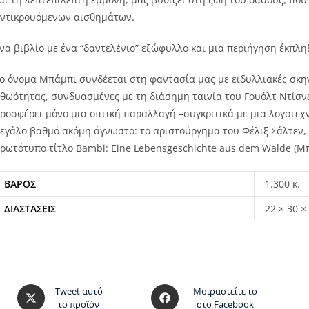
ντικρουόμενων αισθημάτων.
να βιβλίο με ένα “δαντελένιο” εξώφυλλο και μια περιήγηση έκπλ
ο όνομα Μπάμπι συνδέεται στη φαντασία μας με ειδυλλιακές σκ
θωότητας, συνδυασμένες με τη διάσημη ταινία του Γουόλτ Ντίσνε
ροσφέρει μόνο μια οπτική παραλλαγή –συγκριτικά με μια λογοτεχ
εγάλο βαθμό ακόμη άγνωστο: το αριστούργημα του Φέλιξ Σάλτεν, 
ρωτότυπο τίτλο Bambi: Eine Lebensgeschichte aus dem Walde (Μπ
ΒΆΡΟΣ
1.300 κ.
ΔΙΑΣΤΆΣΕΙΣ
22 × 30 ×
Tweet αυτό
Μοιραστείτε το
το προϊόν
στο Facebook