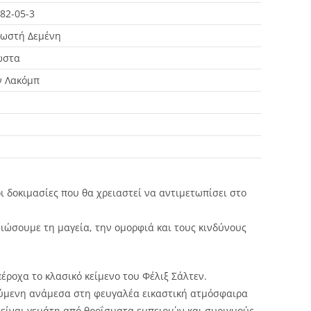
82-05-3
λωστή Δεμένη
ώστα
 Λακόμπ
ι δοκιμασίες που θα χρειαστεί να αντιμετωπίσει στο
ιώσουμε τη μαγεία, την ομορφιά και τους κινδύνους
ροχα το κλασικό κείμενο του Φέλιξ Σάλτεν.
ούμενη ανάμεσα στη φευγαλέα εικαστική ατμόσφαιρα
 είναι γεμάτη από θροΐσματα εμπειριών και συριγμούς