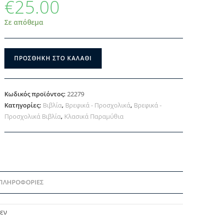
€
25.00
Σε απόθεμα
ΠΡΟΣΘΉΚΗ ΣΤΟ ΚΑΛΆΘΙ
Κωδικός προϊόντος:
22279
Κατηγορίες:
Βιβλία
,
Βρεφικά - Προσχολικά
,
Βρεφικά -
Προσχολικά Βιβλία
,
Κλασικά Παραμύθια
 ΠΛΗΡΟΦΟΡΊΕΣ
τεν