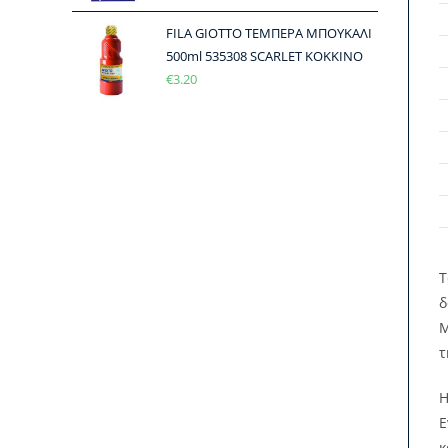
FILA GIOTTO ΤΕΜΠΕΡΑ ΜΠΟΥΚΑΛΙ
500ml 535308 SCARLET ΚΟΚΚΙΝΟ
€
3.20
T
δ
Μ
τ
Η
Ε
κ