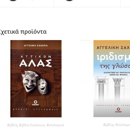
Σχετικά προϊόντα
Βιβλία
,
Φιλολογι
Βιβλία
,
Βιβλία Ενηλίκων
,
Φιλολογικά