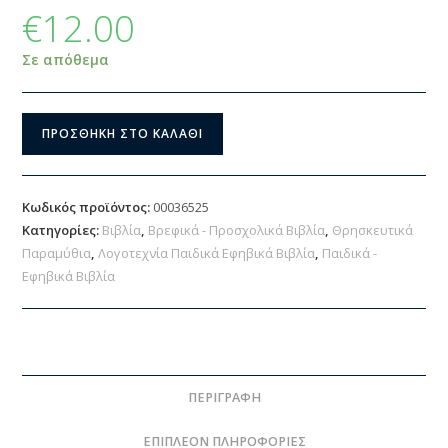
€
12.00
Σε απόθεμα
ΠΡΟΣΘΉΚΗ ΣΤΟ ΚΑΛΆΘΙ
Κωδικός προϊόντος:
00036525
Κατηγορίες:
Βιβλία
,
Βρεφικά - Προσχολικά Βιβλία
,
Θρησκευτικά
Παραμύθια
,
Λογοτεχνία Παιδικά Εφηβικά Βιβλία
,
Παιδικά -
Εφηβικά Βιβλία
ΠΕΡΙΓΡΑΦΉ
ΕΠΙΠΛΈΟΝ ΠΛΗΡΟΦΟΡΊΕΣ