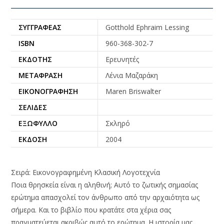
ΣΥΓΓΡΑΦΈΑΣ
Gotthold Ephraim Lessing
ISBN
960-368-302-7
ΕΚΔΌΤΗΣ
Ερευνητές
ΜΕΤΆΦΡΑΣΗ
Λένια Μαζαράκη
ΕΙΚΟΝΟΓΡΆΦΗΣΗ
Maren Briswalter
ΣΕΛΊΔΕΣ
ΕΞΏΦΥΛΛΟ
Σκληρό
ΈΚΔΟΣΗ
2004
Σειρά: Εικονογραφημένη Κλασική Λογοτεχνία
Ποια θρησκεία είναι η αληθινή; Αυτό το ζωτικής σημασίας
ερώτημα απασχολεί τον άνθρωπο από την αρχαιότητα ως
σήμερα. Και το βιβλίο που κρατάτε στα χέρια σας
πραγματεύεται ακριβώς αυτό το ερώτημα. Η ιστορία μας