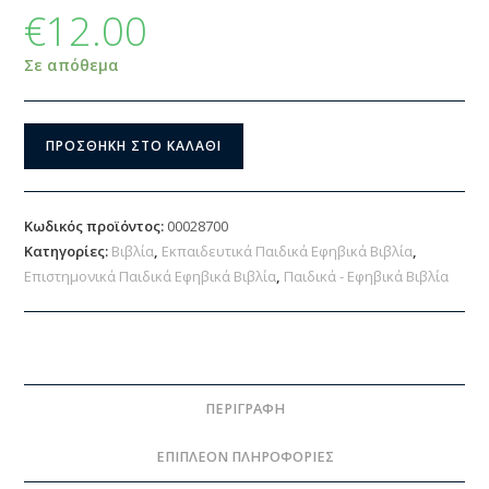
€
12.00
Σε απόθεμα
ΠΡΟΣΘΉΚΗ ΣΤΟ ΚΑΛΆΘΙ
Κωδικός προϊόντος:
00028700
Κατηγορίες:
Βιβλία
,
Εκπαιδευτικά Παιδικά Εφηβικά Βιβλία
,
Επιστημονικά Παιδικά Εφηβικά Βιβλία
,
Παιδικά - Εφηβικά Βιβλία
ΠΕΡΙΓΡΑΦΉ
ΕΠΙΠΛΈΟΝ ΠΛΗΡΟΦΟΡΊΕΣ