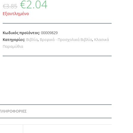
€
2.04
€
3.85
Εξαντλημένο
Κωδικός προϊόντος:
00009829
Κατηγορίες:
Βιβλία
,
Βρεφικά - Προσχολικά Βιβλία
,
Κλασικά
Παραμύθια
 ΠΛΗΡΟΦΟΡΊΕΣ