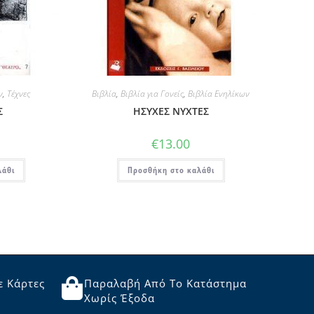
ν
,
Τέχνες
Βιβλία
,
Βιβλία για Γονείς
,
Βιβλία Ενηλίκων
Σ
ΗΣΥΧΕΣ ΝΥΧΤΕΣ
€
13.00
λάθι
Προσθήκη στο καλάθι
ε Κάρτες
Παραλαβή Από Το Κατάστημα
Χωρίς Έξοδα