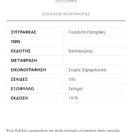
ΠΕΡΙΓΡΑΦΉ
ΕΠΙΠΛΈΟΝ ΠΛΗΡΟΦΟΡΊΕΣ
ΣΥΓΓΡΑΦΈΑΣ
Γιολάντα Πατεράκη
ISBN
ΕΚΔΌΤΗΣ
Καστανιώτης
ΜΕΤΆΦΡΑΣΗ
ΕΙΚΟΝΟΓΡΆΦΗΣΗ
Σοφία Ζαραμπούκα
ΣΕΛΊΔΕΣ
100
ΕΞΏΦΥΛΛΟ
Σκληρό
ΈΚΔΟΣΗ
1979
Ένα βιβλίο γραμμένο σε πολυτονικό σύστημα στην πρώτη