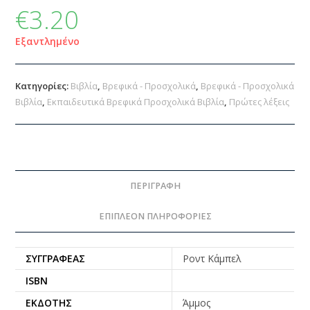
€
3.20
Εξαντλημένο
Κατηγορίες:
Βιβλία
,
Βρεφικά - Προσχολικά
,
Βρεφικά - Προσχολικά
Βιβλία
,
Εκπαιδευτικά Βρεφικά Προσχολικά Βιβλία
,
Πρώτες λέξεις
ΠΕΡΙΓΡΑΦΉ
ΕΠΙΠΛΈΟΝ ΠΛΗΡΟΦΟΡΊΕΣ
ΣΥΓΓΡΑΦΈΑΣ
Ροντ Κάμπελ
ISBN
ΕΚΔΌΤΗΣ
Άμμος