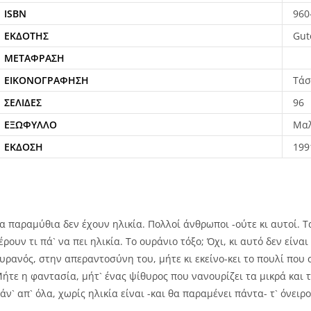
ISBN
960
ΕΚΔΌΤΗΣ
Gut
ΜΕΤΆΦΡΑΣΗ
ΕΙΚΟΝΟΓΡΆΦΗΣΗ
Τάσ
ΣΕΛΊΔΕΣ
96
ΕΞΏΦΥΛΛΟ
Μα
ΈΚΔΟΣΗ
199
α παραμύθια δεν έχουν ηλικία. Πολλοί άνθρωποι -ούτε κι αυτοί. 
έρουν τι πά` να πει ηλικία. Το ουράνιο τόξο; Όχι, κι αυτό δεν είνα
υρανός, στην απεραντοσύνη του, μήτε κι εκείνο-κει το πουλί που
ήτε η φαντασία, μήτ` ένας ψίθυρος που νανουρίζει τα μικρά και 
άν` απ` όλα, χωρίς ηλικία είναι -και θα παραμένει πάντα- τ` όνειρο