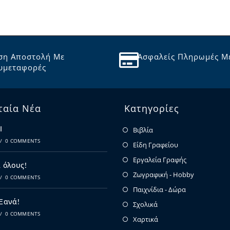
ση Αποστολή Με
Ασφαλείς Πληρωμές Μ
υμεταφορές
ταία Νέα
Κατηγορίες
Ι
Βιβλία
/
0 COMMENTS
Είδη Γραφείου
Εργαλεία Γραφής
 όλους!
Ζωγραφική - Hobby
/
0 COMMENTS
Παιχνίδια - Δώρα
 Ξανά!
Σχολικά
/
0 COMMENTS
Χαρτικά