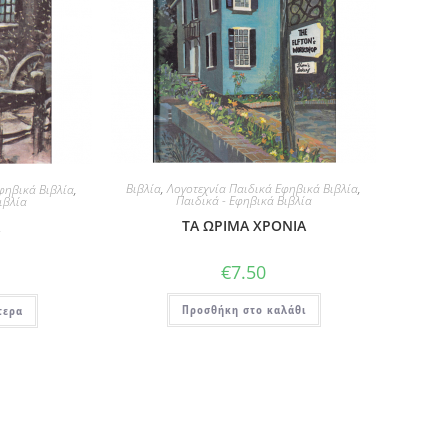
Βιβλία
,
Λογοτεχνία Παιδικά Εφηβικά Βιβλία
,
φηβικά Βιβλία
,
Παιδικά - Εφηβικά Βιβλία
ιβλία
ΤΑ ΩΡΙΜΑ ΧΡΟΝΙΑ
Α
€
7.50
Προσθήκη στο καλάθι
τερα