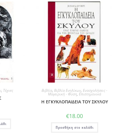
ν
,
Τέχνες
Βιβλία
,
Βιβλία Ενηλίκων
,
Ενασχολήσεις -
Μαγειρική - Φύση
,
Επιστημονικά
Σ
Η ΕΓΚΥΚΛΟΠΑΙΔΕΙΑ ΤΟΥ ΣΚΥΛΟΥ
€
18.00
λάθι
Προσθήκη στο καλάθι