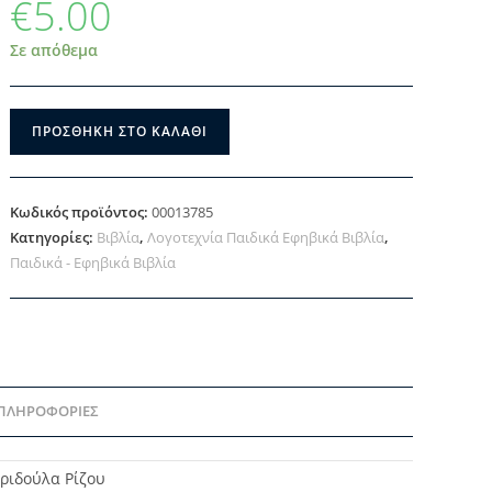
€
5.00
Σε απόθεμα
ΠΡΟΣΘΉΚΗ ΣΤΟ ΚΑΛΆΘΙ
Κωδικός προϊόντος:
00013785
Κατηγορίες:
Βιβλία
,
Λογοτεχνία Παιδικά Εφηβικά Βιβλία
,
Παιδικά - Εφηβικά Βιβλία
 ΠΛΗΡΟΦΟΡΊΕΣ
ριδούλα Ρίζου