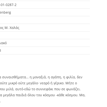
-01-0287-2
enberg
ος Μ. Χαλάς
λακό
1
Τα συναισθήματα… η μοναξιά, η αγάπη, η φιλία, δεν
ι ούτε μικρό ούτε μεγάλο· νεαρό ή γέρικο. Μήτε ο
 σου μιλά, αυτό-εδώ το συννεφάκι που σε φωνάζει.
τα μεγάλα παιδιά όλου του κόσμου -κάθε κόσμου. Μα,
.