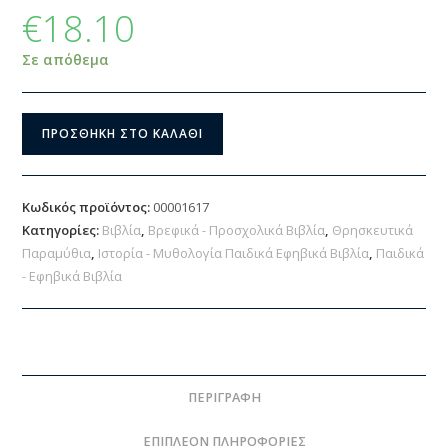
€
18.10
Σε απόθεμα
ΠΡΟΣΘΉΚΗ ΣΤΟ ΚΑΛΆΘΙ
Κωδικός προϊόντος:
00001617
Κατηγορίες:
Βιβλία
,
Βρεφικά - Προσχολικά Βιβλία
,
Θρησκευτικά
Παραμύθια
,
Ιστορία - Μυθολογία Παιδικά Εφηβικά Βιβλία
,
Παιδικά
- Εφηβικά Βιβλία
ΠΕΡΙΓΡΑΦΉ
ΕΠΙΠΛΈΟΝ ΠΛΗΡΟΦΟΡΊΕΣ