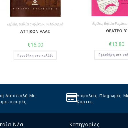
Βιβλία
,
Βιβλία Ενηλίκω
Βιβλία
,
Βιβλία Ενηλίκων
,
Φιλολογικά
ΘΕΑΤΡΟ Β’
ΑΤΤΙΚΟΝ ΑΛΑΣ
€
13.80
€
16.00
Προσθήκη στο κα
Προσθήκη στο καλάθι
ση Αποστολή Με
Ασφαλείς Πληρωμές Μ
υμεταφορές
Κάρτες
ταία Νέα
Κατηγορίες