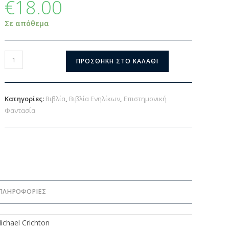
€
18.00
Σε απόθεμα
ΠΡΟΣΘΉΚΗ ΣΤΟ ΚΑΛΆΘΙ
Κατηγορίες:
Βιβλία
,
Βιβλία Ενηλίκων
,
Επιστημονική
Φαντασία
ΠΛΗΡΟΦΟΡΊΕΣ
ichael Crichton