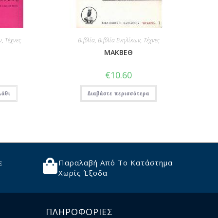
ν
,
Τέχνες
Βιβλία
,
Βιβλία Ενηλίκων
,
Τέχνες
ΜΑΚΒΕΘ
€
10.60
λάθι
Διαβάστε περισσότερα
ε
Παραλαβή Από Το Κατάστημα
Χωρίς Έξοδα
ΠΛΗΡΟΦΟΡΙΕΣ