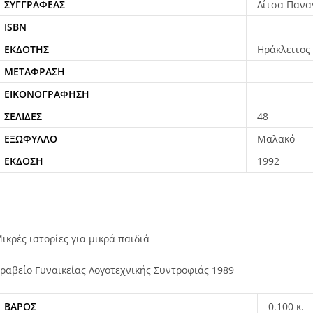
ΣΥΓΓΡΑΦΈΑΣ
Λίτσα Πανα
ISBN
ΕΚΔΌΤΗΣ
Ηράκλειτος
ΜΕΤΆΦΡΑΣΗ
ΕΙΚΟΝΟΓΡΆΦΗΣΗ
ΣΕΛΊΔΕΣ
48
ΕΞΏΦΥΛΛΟ
Μαλακό
ΈΚΔΟΣΗ
1992
ικρές ιστορίες για μικρά παιδιά
ραβείο Γυναικείας Λογοτεχνικής Συντροφιάς 1989
ΒΆΡΟΣ
0.100 κ.