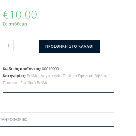
€
10.00
Σε απόθεμα
ΠΡΟΣΘΉΚΗ ΣΤΟ ΚΑΛΆΘΙ
Κωδικός προϊόντος:
00010009
Κατηγορίες:
Βιβλία
,
Λογοτεχνία Παιδικά Εφηβικά Βιβλία
,
Παιδικά - Εφηβικά Βιβλία
 ΠΛΗΡΟΦΟΡΊΕΣ