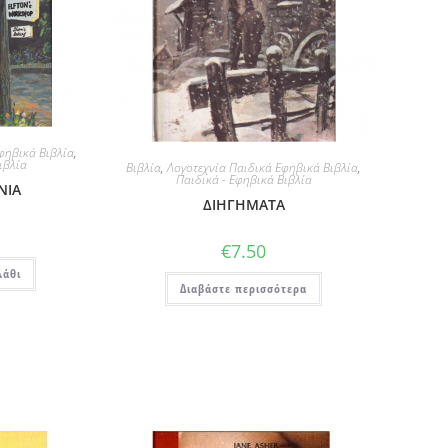
φηβικά Βιβλία
,
ιβλία
Βιβλία
,
Λογοτεχνία Παιδικά Εφηβικά Βιβλία
,
Παιδικά - Εφηβικά Βιβλία
ΝΙΑ
ΔΙΗΓΗΜΑΤΑ
€
7.50
λάθι
Διαβάστε περισσότερα