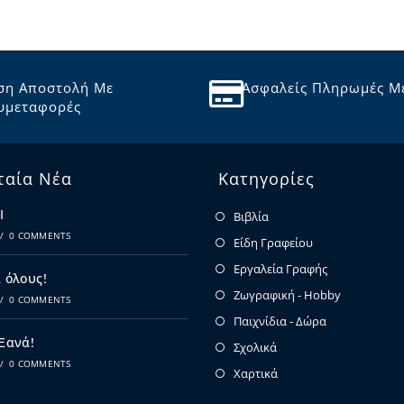
ση Αποστολή Με
Ασφαλείς Πληρωμές Μ
υμεταφορές
ταία Νέα
Κατηγορίες
Ι
Βιβλία
/
0 COMMENTS
Είδη Γραφείου
Εργαλεία Γραφής
 όλους!
Ζωγραφική - Hobby
/
0 COMMENTS
Παιχνίδια - Δώρα
 Ξανά!
Σχολικά
/
0 COMMENTS
Χαρτικά