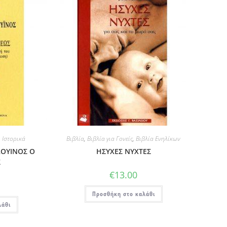
,
Ιστορικά
Βιβλία
,
Βιβλία για Γονείς
,
Βιβλία Ενηλίκων
ΔΟΥΙΝΟΣ Ο
ΗΣΥΧΕΣ ΝΥΧΤΕΣ
Σ
€
13.00
Προσθήκη στο καλάθι
λάθι