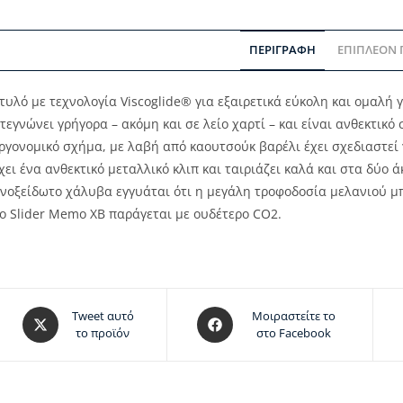
ΠΕΡΙΓΡΑΦΉ
ΕΠΙΠΛΈΟΝ
τυλό με τεχνολογία Viscoglide® για εξαιρετικά εύκολη και ομαλή 
τεγνώνει γρήγορα – ακόμη και σε λείο χαρτί – και είναι ανθεκτικό
ργονομικό σχήμα, με λαβή από καουτσούκ βαρέλι έχει σχεδιαστεί
χει ένα ανθεκτικό μεταλλικό κλιπ και ταιριάζει καλά και στα δύο
νοξείδωτο χάλυβα εγγυάται ότι η μεγάλη τροφοδοσία μελανιού μπ
ο Slider Memo XB παράγεται με ουδέτερο CO2.
Tweet αυτό
Μοιραστείτε το
το προϊόν
στο Facebook