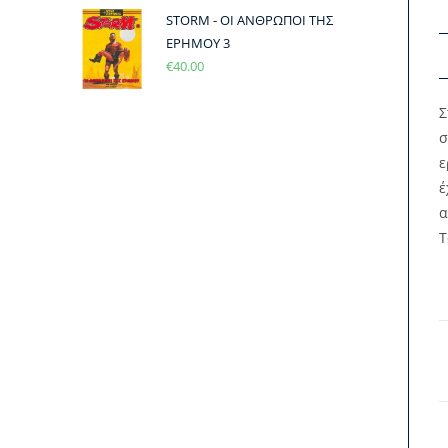
STORM - ΟΙ ΑΝΘΡΩΠΟΙ ΤΗΣ
ΕΡΗΜΟΥ 3
€
40.00
Σ
σ
ε
έ
α
Τ