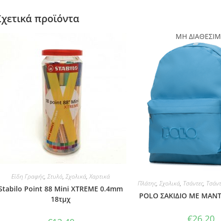
Σχετικά προϊόντα
ΜΗ ΔΙΑΘΕΣΙ
Είδη Γραφής
,
Στυλό
,
Σχολικά
,
Χαρτικά
Πλάτης
,
Σχολικά
,
Τσάντες
,
Τσάντ
Stabilo Point 88 Mini XTREME 0.4mm
POLO ΣΑΚΙΔΙΟ ΜΕ ΜΑΝ
18τμχ
€
26.20