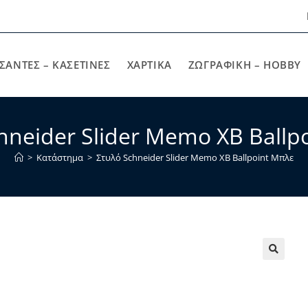
ΣΑΝΤΕΣ – ΚΑΣΕΤΙΝΕΣ
ΧΑΡΤΙΚΆ
ΖΩΓΡΑΦΙΚΉ – HOBBY
hneider Slider Memo XB Ballp
>
Κατάστημα
>
Στυλό Schneider Slider Memo XB Ballpoint Μπλε
🔍