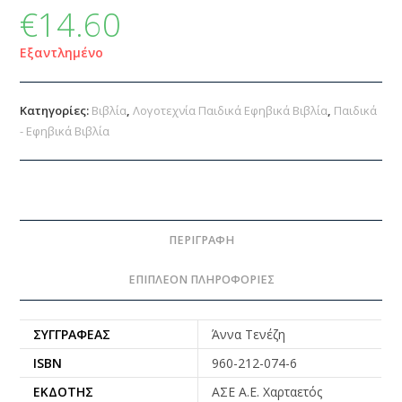
€
14.60
Εξαντλημένο
Κατηγορίες:
Βιβλία
,
Λογοτεχνία Παιδικά Εφηβικά Βιβλία
,
Παιδικά
- Εφηβικά Βιβλία
ΠΕΡΙΓΡΑΦΉ
ΕΠΙΠΛΈΟΝ ΠΛΗΡΟΦΟΡΊΕΣ
ΣΥΓΓΡΑΦΈΑΣ
Άννα Τενέζη
ISBN
960-212-074-6
ΕΚΔΌΤΗΣ
ΑΣΕ Α.Ε. Χαρταετός