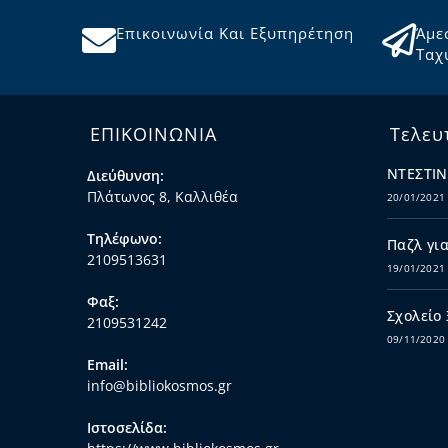
Επικοινωνία Και Εξυπηρέτηση
Άμε
Ταχ
ΕΠΙΚΟΙΝΩΝΙΑ
Τελευ
ΝΤΕΣΤΙΝ
Διεύθυνση:
Πλάτωνος 8, Καλλιθέα
20/01/2021
Τηλέφωνο:
Παζλ για
2109513631
19/01/2021
Φαξ:
Σχολείο
2109531242
09/11/2020
Email:
info@bibliokosmos.gr
Ιστοσελίδα: