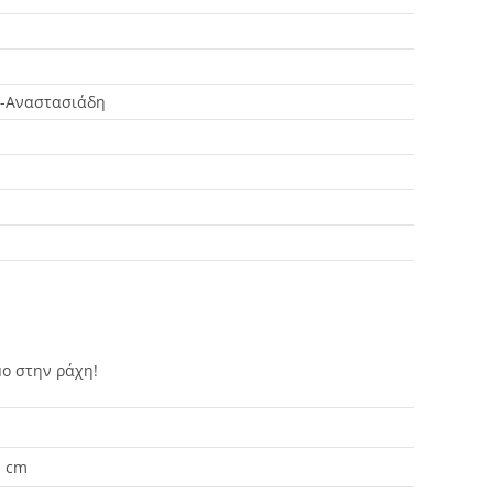
η-Αναστασιάδη
μο στην ράχη!
1 cm