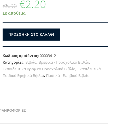
€
2.20
€
5.90
Σε απόθεμα
ΠΡΟΣΘΉΚΗ ΣΤΟ ΚΑΛΆΘΙ
Κωδικός προϊόντος:
00003412
Κατηγορίες:
Βιβλία
,
Βρεφικά - Προσχολικά Βιβλία
,
Εκπαιδευτικά Βρεφικά Προσχολικά Βιβλία
,
Εκπαιδευτικά
Παιδικά Εφηβικά Βιβλία
,
Παιδικά - Εφηβικά Βιβλία
 ΠΛΗΡΟΦΟΡΊΕΣ