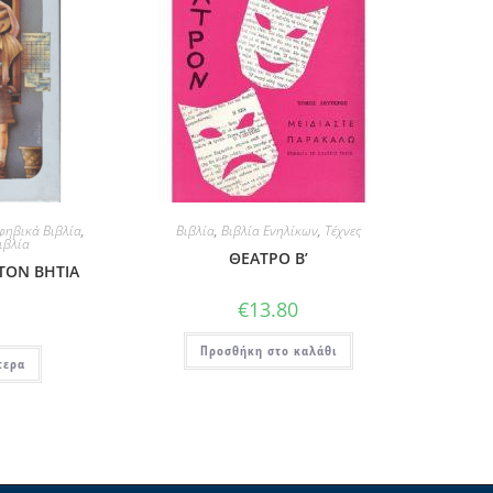
φηβικά Βιβλία
,
Βιβλία
,
Βιβλία Ενηλίκων
,
Τέχνες
ιβλία
ΘΕΑΤΡΟ Β’
ΤΟΝ ΒΗΤΙΑ
€
13.80
Προσθήκη στο καλάθι
τερα