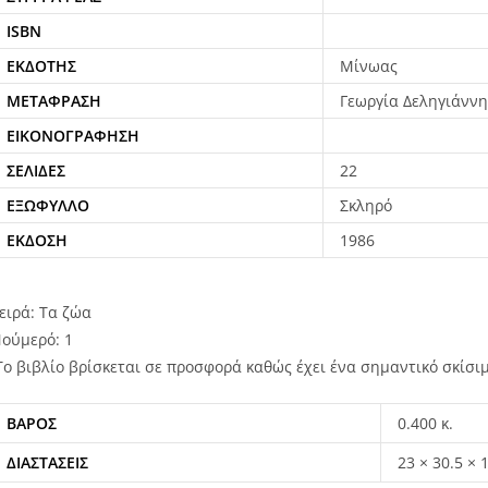
ISBN
ΕΚΔΌΤΗΣ
Μίνωας
ΜΕΤΆΦΡΑΣΗ
Γεωργία Δεληγιάνν
ΕΙΚΟΝΟΓΡΆΦΗΣΗ
ΣΕΛΊΔΕΣ
22
ΕΞΏΦΥΛΛΟ
Σκληρό
ΈΚΔΟΣΗ
1986
ειρά: Τα ζώα
ούμερό: 1
Το βιβλίο βρίσκεται σε προσφορά καθώς έχει ένα σημαντικό σκίσι
ΒΆΡΟΣ
0.400 κ.
ΔΙΑΣΤΆΣΕΙΣ
23 × 30.5 × 