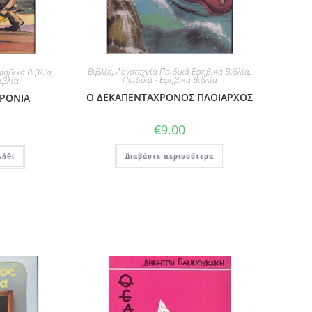
Βιβλία
,
Λογοτεχνία Παιδικά Εφηβικά Βιβλία
,
φηβικά Βιβλία
,
Παιδικά - Εφηβικά Βιβλία
ιβλία
Ο ΔΕΚΑΠΕΝΤΑΧΡΟΝΟΣ ΠΛΟΙΑΡΧΟΣ
ΧΡΟΝΙΑ
€
9.00
Διαβάστε περισσότερα
λάθι