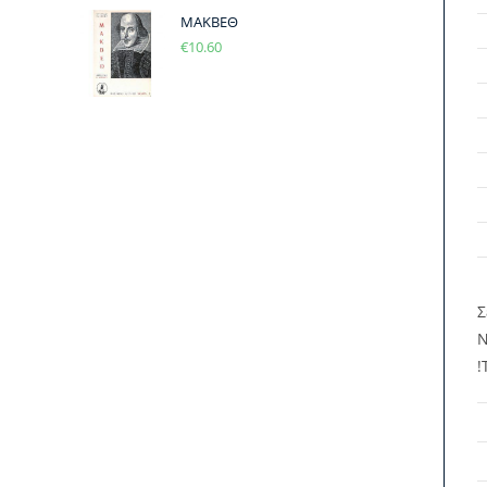
ΜΑΚΒΕΘ
€
10.60
Σ
Ν
!