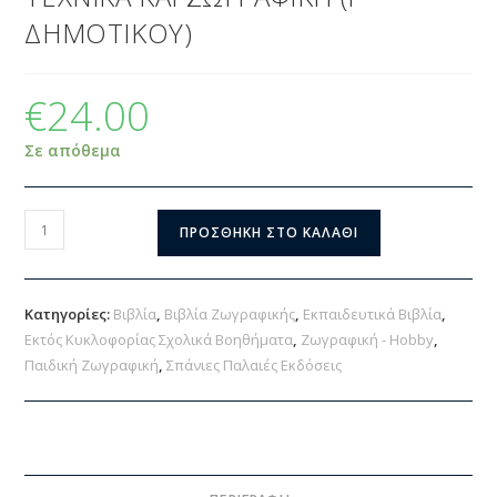
ΔΗΜΟΤΙΚΟΥ)
€
24.00
Σε απόθεμα
ΠΡΟΣΘΉΚΗ ΣΤΟ ΚΑΛΆΘΙ
Κατηγορίες:
Βιβλία
,
Βιβλία Ζωγραφικής
,
Εκπαιδευτικά Βιβλία
,
Εκτός Κυκλοφορίας Σχολικά Βοηθήματα
,
Ζωγραφική - Hobby
,
Παιδική Ζωγραφική
,
Σπάνιες Παλαιές Εκδόσεις