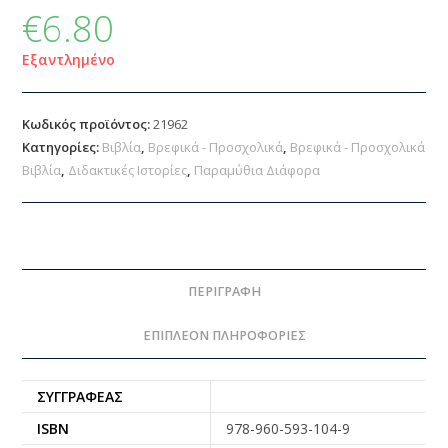
€
6.80
Εξαντλημένο
Κωδικός προϊόντος:
21962
Κατηγορίες:
Βιβλία
,
Βρεφικά - Προσχολικά
,
Βρεφικά - Προσχολικά
Βιβλία
,
Διδακτικές Ιστορίες
,
Παραμύθια Διάφορα
ΠΕΡΙΓΡΑΦΉ
ΕΠΙΠΛΈΟΝ ΠΛΗΡΟΦΟΡΊΕΣ
ΣΥΓΓΡΑΦΈΑΣ
ISBN
978-960-593-104-9