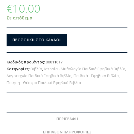
€
10.00
Σε απόθεμα
ΠΡΟΣΘΉΚΗ ΣΤΟ ΚΑΛΆΘΙ
Κωδικός προϊόντος:
00011617
Κατηγορίες:
Βιβλία
,
Ιστορία - Μυθολογία Παιδικά Εφηβικά Βιβλία
,
Λογοτεχνία Παιδικά Εφηβικά Βιβλία
,
Παιδικά - Εφηβικά Βιβλία
,
Ποίηση - Θέατρο Παιδικά Εφηβικά Βιβλία
ΠΕΡΙΓΡΑΦΉ
ΕΠΙΠΛΈΟΝ ΠΛΗΡΟΦΟΡΊΕΣ