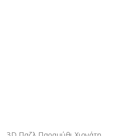
3D Παζλ Παραμύθι Χιονάτη