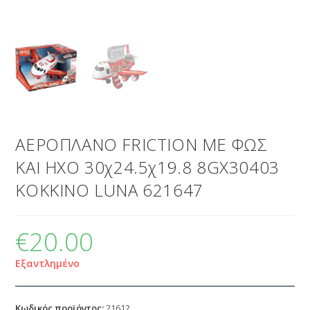
ΑΕΡΟΠΛΑΝΟ FRICTION ΜΕ ΦΩΣ
ΚΑΙ ΗΧΟ 30χ24.5χ19.8 8GX30403
ΚΟΚΚΙΝΟ LUNA 621647
€
20.00
Εξαντλημένο
Κωδικός προϊόντος:
21612