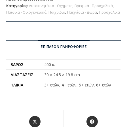
Κατηγορίες:
Αυτοκινητάκια - Οχήματα
,
Βρεφικά - Προσχολικά
,
Παιδικά - Οικογενειακά
,
Παιχνίδια
,
Παιχνίδια - Δώρα
,
Προσχολικά
ΕΠΙΠΛΈΟΝ ΠΛΗΡΟΦΟΡΊΕΣ
ΒΆΡΟΣ
400 κ.
ΔΙΑΣΤΆΣΕΙΣ
30 × 24.5 × 19.8 cm
ΗΛΙΚΊΑ
3+ ετών, 4+ ετών, 5+ ετών, 6+ ετών