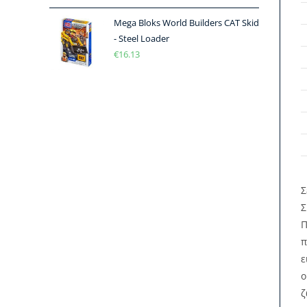
Mega Bloks World Builders CAT Skid
- Steel Loader
€
16.13
Σ
Σ
Π
π
ε
ο
ζ