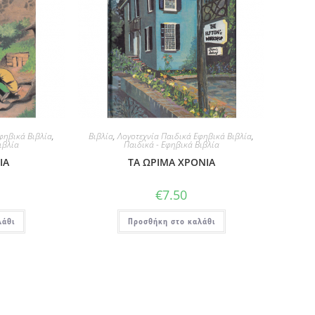
φηβικά Βιβλία
,
Βιβλία
,
Λογοτεχνία Παιδικά Εφηβικά Βιβλία
,
ιβλία
Παιδικά - Εφηβικά Βιβλία
ΙΑ
ΤΑ ΩΡΙΜΑ ΧΡΟΝΙΑ
€
7.50
λάθι
Προσθήκη στο καλάθι