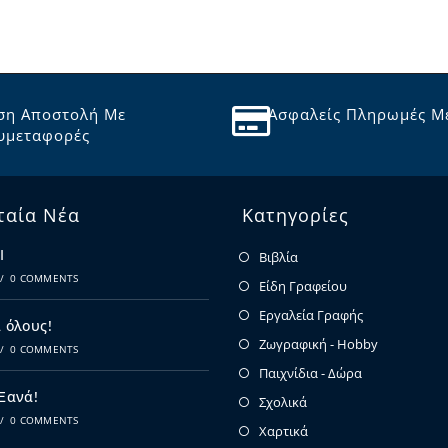
ση Αποστολή Με
Ασφαλείς Πληρωμές Μ
υμεταφορές
ταία Νέα
Κατηγορίες
Ι
Βιβλία
/
0 COMMENTS
Είδη Γραφείου
Εργαλεία Γραφής
 όλους!
Ζωγραφική - Hobby
/
0 COMMENTS
Παιχνίδια - Δώρα
 Ξανά!
Σχολικά
/
0 COMMENTS
Χαρτικά