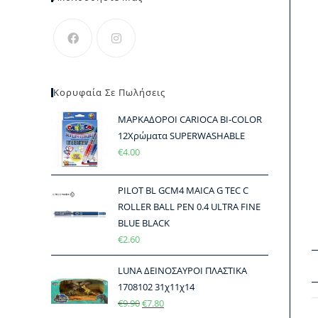
Κορυφαία Σε Πωλήσεις
ΜΑΡΚΑΔΟΡΟI CARIOCA BI-COLOR
12Χρώματα SUPERWASHABLΕ
€
4.00
PILOT BL GCM4 MAICA G TEC C
ROLLER BALL PEN 0.4 ULTRA FINE
BLUE BLACK
€
2.60
LUNA ΔΕΙΝΟΣΑΥΡΟΙ ΠΛΑΣΤΙΚΑ
1708102 31χ11χ14
€
9.90
€
7.80