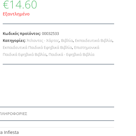
€
14.60
Εξαντλημένο
Κωδικός προϊόντος:
00032533
Κατηγορίες:
Άτλαντες - Χάρτες
,
Βιβλία
,
Εκπαιδευτικά Βιβλία
,
Εκπαιδευτικά Παιδικά Εφηβικά Βιβλία
,
Επιστημονικά
Παιδικά Εφηβικά Βιβλία
,
Παιδικά - Εφηβικά Βιβλία
 ΠΛΗΡΟΦΟΡΊΕΣ
a Infiesta