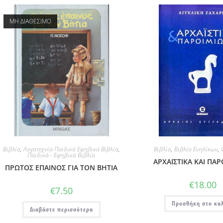
ΜΗ ΔΙΑΘΕΣΙΜΟ
Βιβλία
,
Λογοτεχνία Παιδικά Εφηβικά Βιβλία
,
Βιβλία
,
Βιβλία Ενηλίκων
,
Παιδικά - Εφηβικά Βιβλία
ΑΡΧΑΪΣΤΙΚΑ ΚΑΙ ΠΑ
ΠΡΩΤΟΣ ΕΠΑΙΝΟΣ ΓΙΑ ΤΟΝ ΒΗΤΙΑ
€
18.00
€
7.50
Προσθήκη στο κα
Διαβάστε περισσότερα