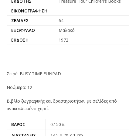
ΕΚΔΌΤΗΣ
Treasure Hour Children’s Books
ΕΙΚΟΝΟΓΡΆΦΗΣΗ
ΣΕΛΊΔΕΣ
64
ΕΞΏΦΥΛΛΟ
Μαλακό
ΈΚΔΟΣΗ
1972
Σειρά: BUSY TIME FUNPAD
Νούμερο: 12
Βιβλίο ζωγραφικής και δραστηριοτήτων με σελίδες από
ανακυκλωμένο χαρτί.
ΒΆΡΟΣ
0.150 κ.
ΔΙΑΣΤΆΣΕΙΣ
14.5 × 20 × 1 cm