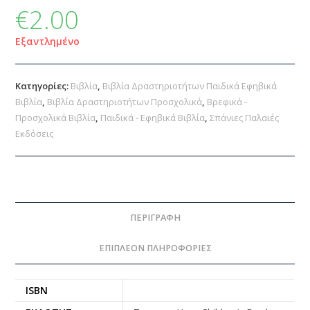
€
2.00
Εξαντλημένο
Κατηγορίες:
Βιβλία
,
Βιβλία Δραστηριοτήτων Παιδικά Εφηβικά
Βιβλία
,
Βιβλία Δραστηριοτήτων Προσχολικά
,
Βρεφικά -
Προσχολικά Βιβλία
,
Παιδικά - Εφηβικά Βιβλία
,
Σπάνιες Παλαιές
Εκδόσεις
ΠΕΡΙΓΡΑΦΉ
ΕΠΙΠΛΈΟΝ ΠΛΗΡΟΦΟΡΊΕΣ
ISBN