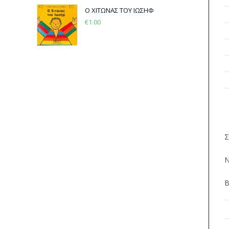
Ο ΧΙΤΩΝΑΣ ΤΟΥ ΙΩΣΗΦ
€
1.00
Σ
Ν
Β