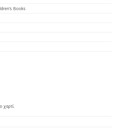
ldren’s Books
 χαρτί.