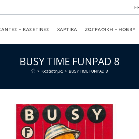
Ε
ΣΑΝΤΕΣ – ΚΑΣΕΤΙΝΕΣ
ΧΑΡΤΙΚΆ
ΖΩΓΡΑΦΙΚΉ – HOBBY
BUSY TIME FUNPAD 8
>
Κατάστημα
>
BUSY TIME FUNPAD 8