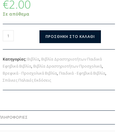
€
2.00
Σε απόθεμα
ΠΡΟΣΘΉΚΗ ΣΤΟ ΚΑΛΆΘΙ
Κατηγορίες:
Βιβλία
,
Βιβλία Δραστηριοτήτων Παιδικά
Εφηβικά Βιβλία
,
Βιβλία Δραστηριοτήτων Προσχολικά
,
Βρεφικά - Προσχολικά Βιβλία
,
Παιδικά - Εφηβικά Βιβλία
,
Σπάνιες Παλαιές Εκδόσεις
ΠΛΗΡΟΦΟΡΊΕΣ