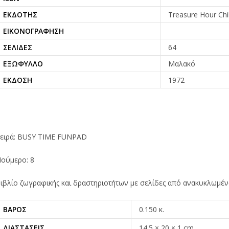
ΕΚΔΌΤΗΣ
Treasure Hour Chi
ΕΙΚΟΝΟΓΡΆΦΗΣΗ
ΣΕΛΊΔΕΣ
64
ΕΞΏΦΥΛΛΟ
Μαλακό
ΈΚΔΟΣΗ
1972
ειρά: BUSY TIME FUNPAD
ούμερο: 8
ιβλίο ζωγραφικής και δραστηριοτήτων με σελίδες από ανακυκλωμένο
ΒΆΡΟΣ
0.150 κ.
ΔΙΑΣΤΆΣΕΙΣ
14.5 × 20 × 1 cm