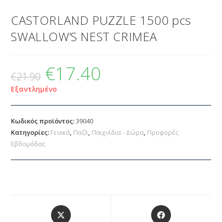
CASTORLAND PUZZLE 1500 pcs
SWALLOW’S NEST CRIMEA
€
17.40
€
21.90
Εξαντλημένο
Κωδικός προϊόντος:
39040
Κατηγορίες:
Γενικά
,
Παζλ
,
Παιχνίδια - Δώρα
,
Προφορές
Εβδομάδας