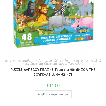
Βρεφικά - Προσχολικά
,
Παζλ - Ξύλινα Πάζλ
,
Παιδικά - Οικογενειακά
,
Παιδικά
παζλ
,
Παιχνίδια
,
Παιχνίδια - Δώρα
,
Προσχολικά
PUZZLE ΔΑΠΕΔΟΥ ΓΙΓΑΣ 48 Τεμάχια 90χ60 ΖΩΑ ΤΗΣ
ΖΟΥΓΚΛΑΣ LUNA 621471
€
11.00
Διαβάστε περισσότερα