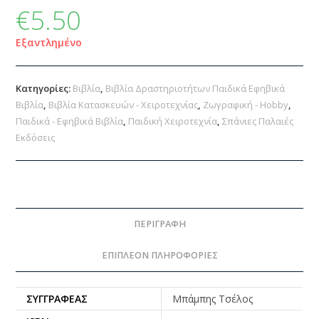
€
5.50
Εξαντλημένο
Κατηγορίες:
Βιβλία
,
Βιβλία Δραστηριοτήτων Παιδικά Εφηβικά
Βιβλία
,
Βιβλία Κατασκευών - Χειροτεχνίας
,
Ζωγραφική - Hobby
,
Παιδικά - Εφηβικά Βιβλία
,
Παιδική Χειροτεχνία
,
Σπάνιες Παλαιές
Εκδόσεις
ΠΕΡΙΓΡΑΦΉ
ΕΠΙΠΛΈΟΝ ΠΛΗΡΟΦΟΡΊΕΣ
ΣΥΓΓΡΑΦΈΑΣ
Μπάμπης Τσέλος