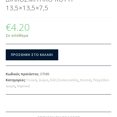
13,5×13,5×7,5
€
4.20
Σε απόθεμα
ΠΡΟΣΘΉΚΗ ΣΤΟ ΚΑΛΆΘΙ
Κωδικός προϊόντος:
37589
Κατηγορίες:
Γενικά
,
Δώρα
,
Είδη Συσκευασίας
,
Κουτιά
,
Παιχνίδια -
Δώρα
,
Χαρτικά