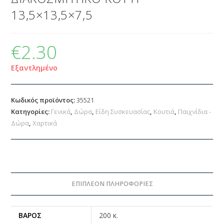
13,5×13,5×7,5
€
2.30
Εξαντλημένο
Κωδικός προϊόντος:
35521
Κατηγορίες:
Γενικά
,
Δώρα
,
Είδη Συσκευασίας
,
Κουτιά
,
Παιχνίδια -
Δώρα
,
Χαρτικά
ΕΠΙΠΛΈΟΝ ΠΛΗΡΟΦΟΡΊΕΣ
ΒΆΡΟΣ
200 κ.