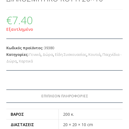
€
7.40
Εξαντλημένο
Κωδικός προϊόντος:
39380
Κατηγορίες:
Γενικά
,
Δώρα
,
Είδη Συσκευασίας
,
Κουτιά
,
Παιχνίδια -
Δώρα
,
Χαρτικά
ΕΠΙΠΛΈΟΝ ΠΛΗΡΟΦΟΡΊΕΣ
ΒΆΡΟΣ
200 κ.
ΔΙΑΣΤΆΣΕΙΣ
20 × 20 × 10 cm