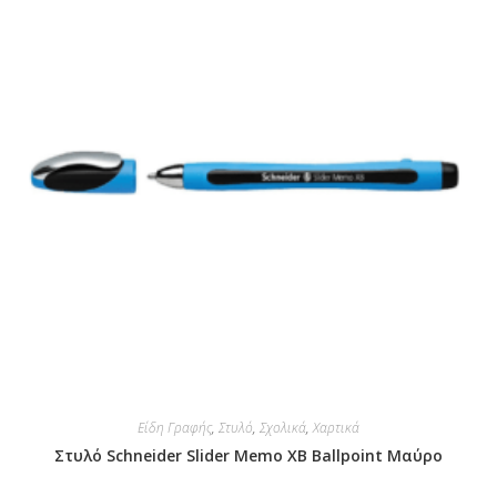
Είδη Γραφής
,
Στυλό
,
Σχολικά
,
Χαρτικά
Στυλό Schneider Slider Memo XB Ballpoint Μαύρο