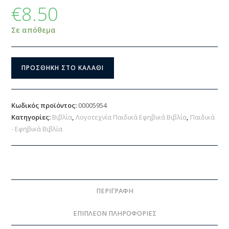
€
8.50
Σε απόθεμα
ΠΡΟΣΘΉΚΗ ΣΤΟ ΚΑΛΆΘΙ
Κωδικός προϊόντος:
00005954
Κατηγορίες:
Βιβλία
,
Λογοτεχνία Παιδικά Εφηβικά Βιβλία
,
Παιδικά
- Εφηβικά Βιβλία
ΠΕΡΙΓΡΑΦΉ
ΕΠΙΠΛΈΟΝ ΠΛΗΡΟΦΟΡΊΕΣ