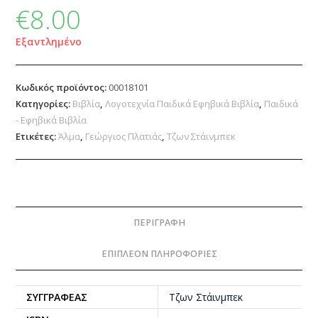
€
8.00
Εξαντλημένο
Κωδικός προϊόντος:
00018101
Κατηγορίες:
Βιβλία
,
Λογοτεχνία Παιδικά Εφηβικά Βιβλία
,
Παιδικά
- Εφηβικά Βιβλία
Ετικέτες:
Άλμα
,
Γεώργιος Πλατιάς
,
Τζων Στάινμπεκ
ΠΕΡΙΓΡΑΦΉ
ΕΠΙΠΛΈΟΝ ΠΛΗΡΟΦΟΡΊΕΣ
ΣΥΓΓΡΑΦΈΑΣ
Τζων Στάινμπεκ