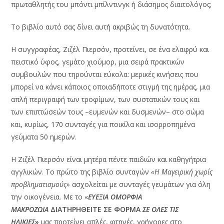
πρωταθλητής του μπόντι μπίλντινγκ ή διάσημος διαιτολόγος;
Το βιβλίο αυτό σας δίνει αυτή ακριβώς τη δυνατότητα.
Η συγγραφέας, Ζιζέλ Πιερσόν, προτείνει, σε ένα ελαφρύ και
πειστικό ύφος, γεμάτο χιούμορ, μια σειρά πρακτικών
συμβουλών που τηρούνται εύκολα: μερικές κινήσεις που
μπορεί να κάνει κάποιος οποιαδήποτε στιγμή της ημέρας, μια
απλή περιγραφή των τροφίμων, των συστατικών τους και
των επιπτώσεών τους –ευμενών και δυσμενών– στο σώμα
και, κυρίως, 170 συνταγές για ποικίλα και ισορροπημένα
γεύματα 50 ημερών.
Η Ζιζέλ Πιερσόν είναι μητέρα πέντε παιδιών και καθηγήτρια
αγγλικών. Το πρώτο της βιβλίο συνταγών
«Η Μαγειρική χωρίς
προβληματισμούς»
ασχολείται με συνταγές γευμάτων για όλη
την οικογένεια. Με το «
ΕΥΕΞΙΑ ΟΜΟΡΦΙΑ
ΜΑΚΡΟΖΩΙΑ
ΔΙΑΤΗΡΗΘΕΙΤΕ ΣΕ ΦΟΡΜΑ
ΣΕ ΟΛΕΣ ΤΙΣ
ΗΛΙΚΙΕΣ
»
μας προτείνει απλές, φτηνές, γρήγορες στο