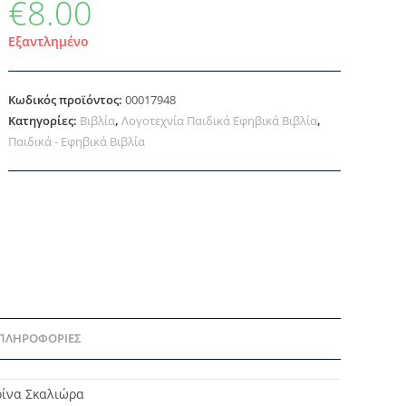
€
8.00
Εξαντλημένο
Κωδικός προϊόντος:
00017948
Κατηγορίες:
Βιβλία
,
Λογοτεχνία Παιδικά Εφηβικά Βιβλία
,
Παιδικά - Εφηβικά Βιβλία
 ΠΛΗΡΟΦΟΡΊΕΣ
ρίνα Σκαλιώρα