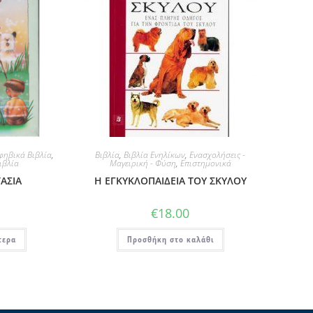
φηβικά Βιβλία
,
Βιβλία
,
Βιβλία Ενηλίκων
,
Ενασχολήσεις -
ιβλία
Μαγειρική - Φύση
,
Επιστημονικά
ΑΣΙΑ
Η ΕΓΚΥΚΛΟΠΑΙΔΕΙΑ ΤΟΥ ΣΚΥΛΟΥ
€
18.00
τερα
Προσθήκη στο καλάθι