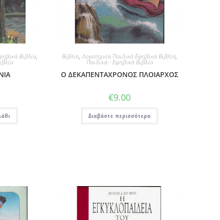
φηβικά Βιβλία
,
Βιβλία
,
Λογοτεχνία Παιδικά Εφηβικά Βιβλία
,
ιβλία
Παιδικά - Εφηβικά Βιβλία
ΝΙΑ
Ο ΔΕΚΑΠΕΝΤΑΧΡΟΝΟΣ ΠΛΟΙΑΡΧΟΣ
€
9.00
λάθι
Διαβάστε περισσότερα