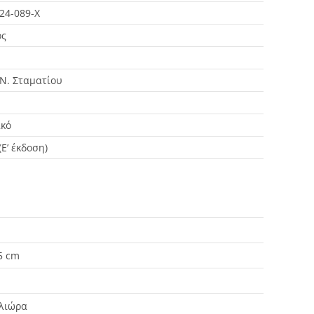
24-089-Χ
ος
Ν. Σταματίου
κό
(Ε’ έκδοση)
.5 cm
αλιώρα