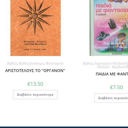
Βιβλία
,
Βιβλία Ενηλίκων
,
Φιλολογικά
Βιβλία
,
Λογοτεχνία Παιδικά Ε
Παιδικά - Εφηβικά Β
ΑΡΙΣΤΟΤΕΛΟΥΣ ΤΟ “ΟΡΓΑΝΟΝ”
ΠΑΙΔΙΑ ΜΕ ΦΑΝΤ
€
13.50
€
7.50
Διαβάστε περισσότερα
Διαβάστε περισσό