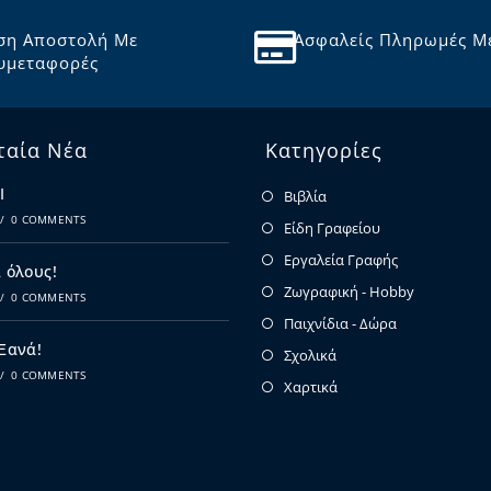
ση Αποστολή Με
Ασφαλείς Πληρωμές Μ
υμεταφορές
ταία Νέα
Κατηγορίες
Ι
Βιβλία
/
0 COMMENTS
Είδη Γραφείου
Εργαλεία Γραφής
 όλους!
Ζωγραφική - Hobby
/
0 COMMENTS
Παιχνίδια - Δώρα
 Ξανά!
Σχολικά
/
0 COMMENTS
Χαρτικά