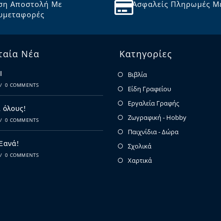
ση Αποστολή Με
Ασφαλείς Πληρωμές Μ
υμεταφορές
ταία Νέα
Κατηγορίες
Ι
Βιβλία
/
0 COMMENTS
Είδη Γραφείου
Εργαλεία Γραφής
 όλους!
Ζωγραφική - Hobby
/
0 COMMENTS
Παιχνίδια - Δώρα
 Ξανά!
Σχολικά
/
0 COMMENTS
Χαρτικά