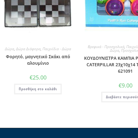
Βρεφικά - Προσχολικά
,
Παιχνί
Δώρα
,
Δώρα Διάφορα
,
Παιχνίδια - Δώρα
Δώρα
,
Προσχολι
Φορητό, μαγνητικό Σκάκι από
ΚΟΥΔΟΥΝΙΣΤΡΑ ΚΑΜΠΙΑ 
αλουμίνιο
CATERPILLAR 23χ10χ14 
621091
€
25.00
€
9.00
Προσθήκη στο καλάθι
Διαβάστε περισσό