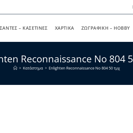
ΣΑΝΤΕΣ – ΚΑΣΕΤΙΝΕΣ
ΧΑΡΤΙΚΆ
ΖΩΓΡΑΦΙΚΉ – HOBBY
ghten Reconnaissance No 804 5
>
Κατάστημα
>
Enlighten Reconnaissance No 804 50 τμχ