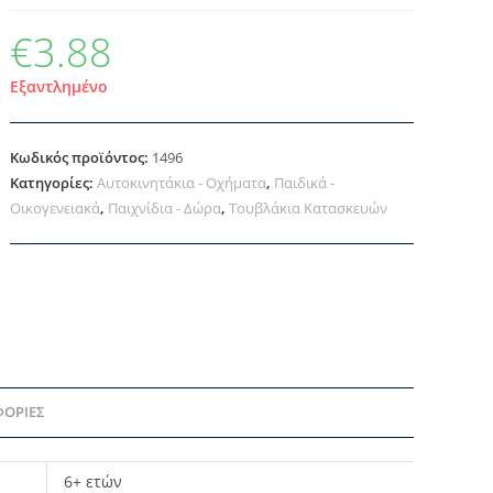
€
3.88
Εξαντλημένο
Κωδικός προϊόντος:
1496
Κατηγορίες:
Αυτοκινητάκια - Οχήματα
,
Παιδικά -
Οικογενειακά
,
Παιχνίδια - Δώρα
,
Τουβλάκια Κατασκευών
ΦΟΡΊΕΣ
6+ ετών