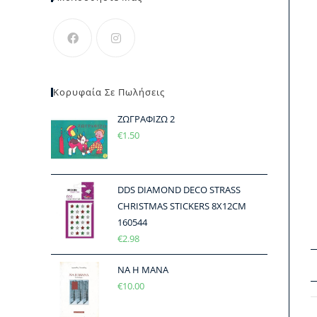
Κορυφαία Σε Πωλήσεις
ΖΩΓΡΑΦΙΖΩ 2
€
1.50
DDS DIAMOND DECO STRASS
CHRISTMAS STICKERS 8X12CM
160544
€
2.98
ΝΑ Η ΜΑΝΑ
€
10.00