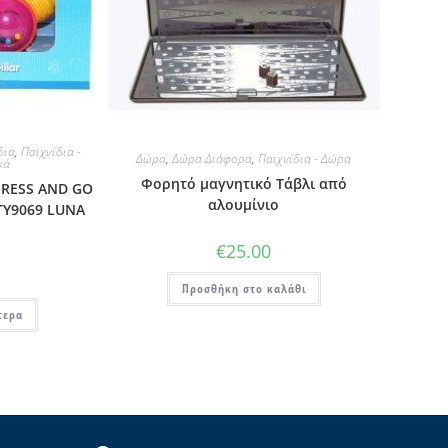
δια
,
Παιχνίδια -
Δώρα
,
Δώρα Διάφορα
,
Παιχνίδια - Δώρα
κά
Φορητό μαγνητικό Τάβλι από
PRESS AND GO
αλουμίνιο
TY9069 LUNA
€
25.00
Προσθήκη στο καλάθι
τερα