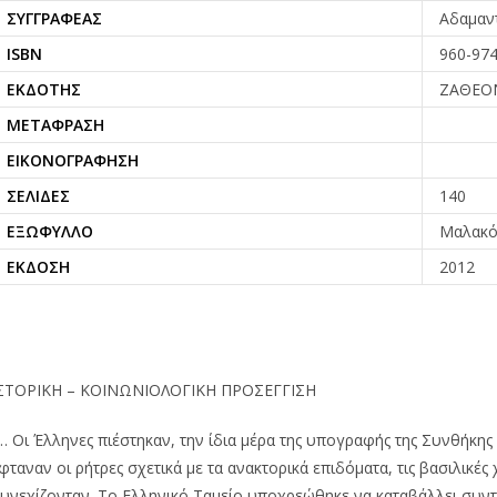
ΣΥΓΓΡΑΦΈΑΣ
Αδαμαν
ISBN
960-974
ΕΚΔΌΤΗΣ
ΖΑΘΕΟ
ΜΕΤΆΦΡΑΣΗ
ΕΙΚΟΝΟΓΡΆΦΗΣΗ
ΣΕΛΊΔΕΣ
140
ΕΞΏΦΥΛΛΟ
Μαλακ
ΈΚΔΟΣΗ
2012
ΣΤΟΡΙΚΗ – ΚΟΙΝΩΝΙΟΛΟΓΙΚΗ ΠΡΟΣΕΓΓΙΣΗ
… Οι Έλληνες πιέστηκαν, την ίδια μέρα της υπογραφής της Συνθήκη
φταναν οι ρήτρες σχετικά με τα ανακτορικά επιδόματα, τις βασιλικές
υνεχίζονταν. Το Ελληνικό Ταμείο υποχρεώθηκε να καταβάλλει συντά