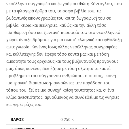
νεοέλληνα συγγραφέα και ζωγράφου Φώτη Κόντογλου, που
με τα φλογερά άρθρα του, τα σοφά βιβλία του, τις
βυζαντινές εικονογραφίες του και τη ζωγραφική του σε
βιβλία, κτίρια και εκκλησίες, καθώς και την άλλη τόσο
πληθωρική όσο και ζωντανή παρουσία του στο νεοελληνικό
χώρο, άνοιξε δρόμους για μια σωστή ελληνική και ορθόδοξη
αυτογνωσία. Κανένας ίσως άλλος νεοέλληνας συγγραφέας
και καλλιτέχνης δεν έφερε τόσο κοντά μας και με τόση
αμεσότητα τους αρχαίους και τους βυζαντινούς προγόνους
μας, όπως κανένας δεν έζησε με τόση οξύτητα τα καυτά
προβλήματα του σύγχρονου ανθρώπου, ο οποίος, -κοινή
πια τραγική διαπίστωση- αγνοώντας την παράδοση του
τόπου του, ζεί σε μια συνεχή κρίση ταυτότητος και σ’ ένα
κλίμα ανεστιότητος, αρνούμενος να συνδεθεί με τις γνήσιες
και γερές ρίζες του.
ΒΆΡΟΣ
0.250 κ.