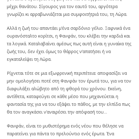
μέχρι θανάτου. Σίγουρος για τον εαυτό του, αργότερα
γνωρίζει κι αρραβωνιάζεται μια συμφοιτήτριά του, τη Λώρα.
Αλλά η ζωή του απαντάει μ’ένα σαρδόνιο γέλιο. Ξαφνικά ένα
ουρανόσταλτο κορίτσι, η Φανφάν, του κλέβει την καρδιά και
τα λογικά. Καταλαβαίνει αμέσως πως αυτή είναι η γυναίκα της
ζωής του, δεν έχει όμως το θάρρος ν’απατήσει ή να
εγκαταλείψει τη Λώρα.
Ρίχνεται τότε σε μια εξωφρενική περιπέτεια: αποφασίζει να
μην ομολογήσει ποτέ στη Φανφάν τον έρωτά του, για να τον
διαφυλάξει αλώβητο από τη φθορά του χρόνου. Εκείνη,
αντίθετα, καταφεύγει σε κάθε μέσο που μηχανεύεται η
φαντασία της για να του εξάψει το πάθος, με την ελπίδα πως
θα τον αναγκάσει ν’αναιρέσει την απόφασή του…
Φανφάν, είναι το μυθιστόρημα ενός νέου που θέλησε να
παρατείνει για πάντα το πρελούντιο ενός έρωτα. Ένα