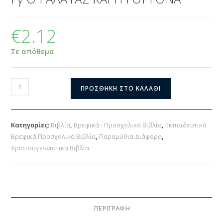
€
2.12
Σε απόθεμα
ΠΡΟΣΘΉΚΗ ΣΤΟ ΚΑΛΆΘΙ
Κατηγορίες:
Βιβλία
,
Βρεφικά - Προσχολικά Βιβλία
,
Εκπαιδευτικά
Βρεφικά Προσχολικά Βιβλία
,
Παραμύθια Διάφορα
,
Χριστουγεννιάτικα Βιβλία
ΠΕΡΙΓΡΑΦΉ