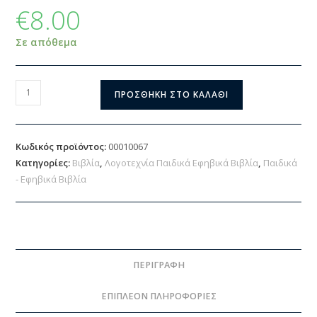
€
8.00
Σε απόθεμα
ΠΡΟΣΘΉΚΗ ΣΤΟ ΚΑΛΆΘΙ
Κωδικός προϊόντος:
00010067
Κατηγορίες:
Βιβλία
,
Λογοτεχνία Παιδικά Εφηβικά Βιβλία
,
Παιδικά
- Εφηβικά Βιβλία
ΠΕΡΙΓΡΑΦΉ
ΕΠΙΠΛΈΟΝ ΠΛΗΡΟΦΟΡΊΕΣ