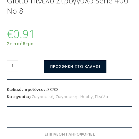
Giotto Πινέλο Στρογγυλό Serie 400
No 8
€
0.91
Σε απόθεμα
ΠΡΟΣΘΉΚΗ ΣΤΟ ΚΑΛΆΘΙ
Κωδικός προϊόντος:
33708
Κατηγορίες:
Ζωγραφική
,
Ζωγραφική - Hobby
,
Πινέλα
ΕΠΙΠΛΈΟΝ ΠΛΗΡΟΦΟΡΊΕΣ